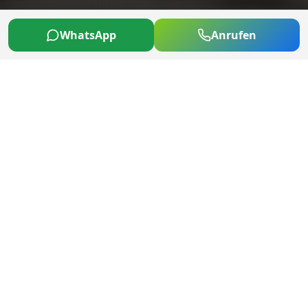
WhatsApp
Anrufen
ÜBER UNS
Ihr Partner für alle KFZ-
Angelegenheiten
Car Point Osnabrück steht für zuverlässigen KFZ-
Service mit persönlicher Note. Der Inhaber und
sein Team kümmern sich um Ihr Fahrzeug, als
wäre es das eigene.
Als lokale Werkstatt in Bissendorf, direkt bei