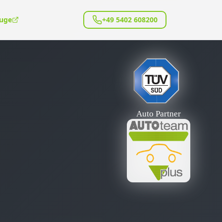
euge
+49 5402 608200