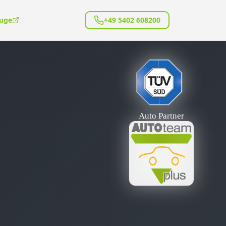
euge
+49 5402 608200