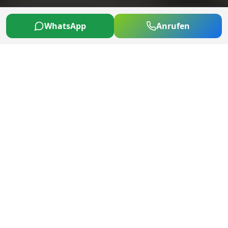
WhatsApp
Anrufen
ÜBER UNS
Ihr Partner für alle KFZ-
Angelegenheiten
Car Point Osnabrück steht für zuverlässigen KFZ-
Service mit persönlicher Note. Der Inhaber und
sein Team kümmern sich um Ihr Fahrzeug, als
wäre es das eigene.
Als lokale Werkstatt in Bissendorf, direkt bei